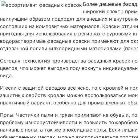
Более дешевые
фасад
широкий спектр приме
наилучшим образом подходят для внешних и внутренн
состоящих из композитных материалов. Краски отлич
пригодны для использования в регионах с суровыми к
водорастворимые фасадные краски применяют для окр
отделанной поливинилхлоридными материалами (панели
Сегодня технология производства фасадных красок по
цветов, что может выгодно подчеркнуть индивидуальн
вида.
И если с защитой фасадов все ясно, то с кровлей и п
защитных свойств кровли можно воспользоваться мон
практичный вариант, особенно для промышленных объе
Полы. Частички пыли и грязи прилипают на обувь и, п
проблему износоустойчивости и повысить пожаробезо
наливные полы, а так же эпоксидные полы. Если лишних
общественных местах, можно воспользоваться просто