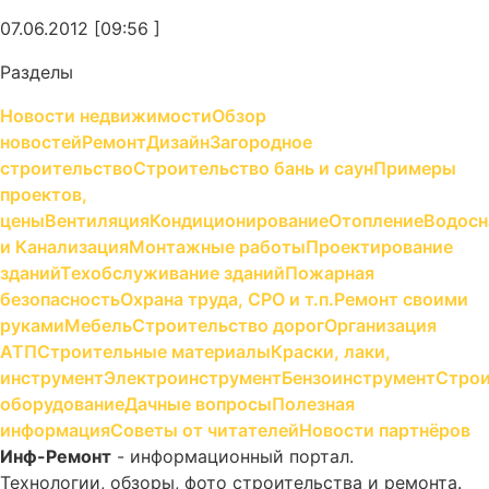
07.06.2012 [09:56 ]
Разделы
Новости недвижимости
Обзор
новостей
Ремонт
Дизайн
Загородное
строительство
Строительство бань и саун
Примеры
проектов,
цены
Вентиляция
Кондиционирование
Отопление
Водосн
и Канализация
Монтажные работы
Проектирование
зданий
Техобслуживание зданий
Пожарная
безопасность
Охрана труда, СРО и т.п.
Ремонт своими
руками
Мебель
Строительство дорог
Организация
АТП
Строительные материалы
Краски, лаки,
инструмент
Электроинструмент
Бензоинструмент
Строи
оборудование
Дачные вопросы
Полезная
информация
Советы от читателей
Новости партнёров
Инф-Ремонт
- информационный портал.
Технологии, обзоры, фото строительства и ремонта.