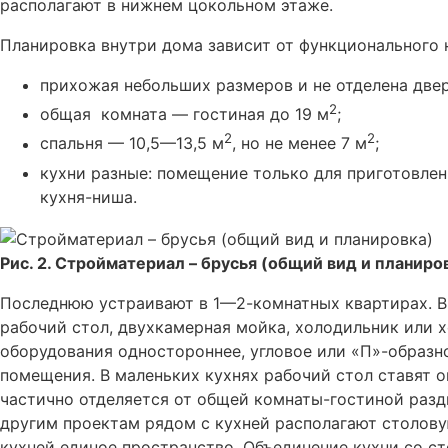
располагают в нижнем цокольном этаже.
Планировка внутри дома зависит от функционального 
прихожая небольших размеров и не отделена две
2
общая комната — гостиная до 19 м
;
2
2
спальня — 10,5—13,5 м
, но не менее 7 м
;
кухни разные: помещение только для приготовлен
кухня-ниша.
Рис. 2. Стройматериал – брусья (общий вид и планиро
Последнюю устраивают в 1—2-комнатных квартирах. В
рабочий стол, двухкамерная мойка, холодильник или
оборудования одностороннее, угловое или «П»-образн
помещения. В маленьких кухнях рабочий стол ставят о
частично отделяется от общей комнаты-гостиной раз
другим проектам рядом с кухней располагают столов
кухней единое пространство. Объединение кухни со ст