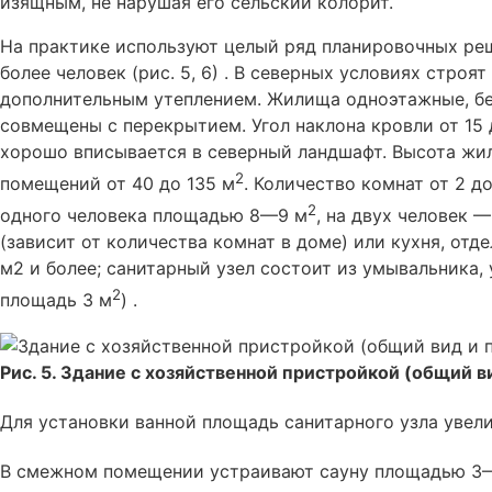
изящным, не нарушая его сельский колорит.
На практике используют целый ряд планировочных реш
более человек (рис. 5, 6) . В северных условиях строя
дополнительным утеплением. Жилища одноэтажные, бе
совмещены с перекрытием. Угол наклона кровли от 15 
хорошо вписывается в северный ландшафт. Высота ж
2
помещений от 40 до 135 м
. Количество комнат от 2 д
2
одного человека площадью 8—9 м
, на двух человек 
(зависит от количества комнат в доме) или кухня, от
м2 и более; санитарный узел состоит из умывальника,
2
площадь 3 м
) .
Рис. 5. Здание с хозяйственной пристройкой (общий в
Для установки ванной площадь санитарного узла увел
В смежном помещении устраивают сауну площадью 3