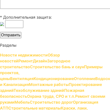
* Дополнительная защита:
Разделы
Новости недвижимости
Обзор
новостей
Ремонт
Дизайн
Загородное
строительство
Строительство бань и саун
Примеры
проектов,
цены
Вентиляция
Кондиционирование
Отопление
Водосн
и Канализация
Монтажные работы
Проектирование
зданий
Техобслуживание зданий
Пожарная
безопасность
Охрана труда, СРО и т.п.
Ремонт своими
руками
Мебель
Строительство дорог
Организация
АТП
Строительные материалы
Краски, лаки,