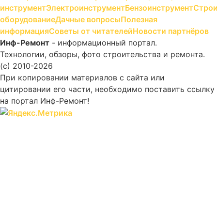
инструмент
Электроинструмент
Бензоинструмент
Строи
оборудование
Дачные вопросы
Полезная
информация
Советы от читателей
Новости партнёров
Инф-Ремонт
- информационный портал.
Технологии, обзоры, фото строительства и ремонта.
(c) 2010-2026
При копировании материалов с сайта или
цитировании его части, необходимо поставить ссылку
на портал Инф-Ремонт!