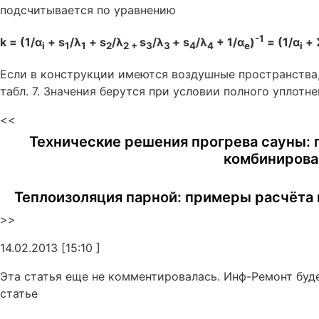
подсчитывается по уравнению
-1
k = (1/α
+ s
/λ
+ s
/λ
s
/λ
+ s
/λ
+ 1/α
)
= (1/α
+ 
i
1
1
2
2 +
3
3
4
4
e
i
Если в конструкции имеются воздушные пространства,
табл. 7. Значения берутся при условии полного уплотн
<<
Технические решения прогрева сауны: 
комбиниров
Теплоизоляция парной: примеры расчёта
>>
14.02.2013 [15:10 ]
Эта статья еще не комментировалась. Инф-Ремонт буд
статье