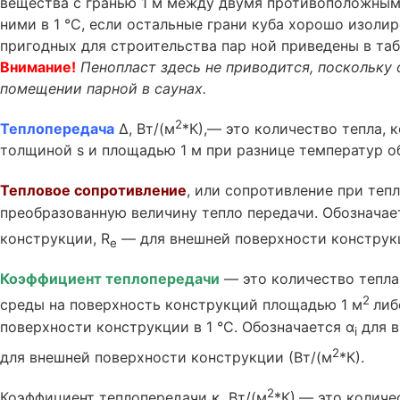
вещества с гранью 1 м между двумя противоположным
ними в 1 °С, если остальные грани куба хорошо изоли
пригодных для строительства пар ной приведены в табл
Внимание!
Пенопласт здесь не приводится, поскольку
помещении парной в саунах.
2
Теплопередача
∆, Вт/(м
*К),— это количество тепла, 
толщиной s и площадью 1 м при разнице температур об
Тепловое сопротивление
, или сопротивление при тепл
преобразованную величину тепло передачи. Обозначае
конструкции, R
— для внешней поверхности конструк
e
Коэффициент теплопередачи
— это количество тепла
2
среды на поверхность конструкций площадью 1 м
либ
поверхности конструкции в 1 °С. Обозначается α
для в
i
2
для внешней поверхности конструкции (Вт/(м
*К).
2
Коэффициент теплопередачи κ, Вт/(м
*К),— это количе