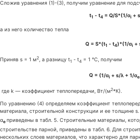
Сложив уравнения (1)-(3), получим уравнение для подс
t
- t
= Q/S*(1/α
+ s
1
4
i
а из него количество тепла
Q = S*(t
- t
)*(1/α
+ 
1
4
i
2
Приняв s = 1 м
, а разницу t
- t
= 1 °С, получим
1
4
Q =
(1/α
+ s/λ + 1/α
i
e
2
где k — коэффициент теплопередачи, Вт/(м
*К).
По уравнению (4) определяем коэффициент теплопере
материала, строительной конструкции и ее толщине s
α
приведены в табл. 5. Строительные материалы, кот
e
строительстве парной, приведены в табл. 6. Для стро
нескольких слоев материалов, что характерно для па