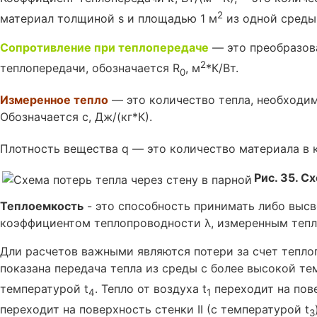
2
материал толщиной s и площадью 1 м
из одной среды 
Сопротивление при теплопередаче
— это преобразов
2
теплопередачи, обозначается R
, м
*К/Вт.
0
Измеренное тепло
— это количество тепла, необходимо
Обозначается с, Дж/(кг*К).
Плотность вещества q — это количество материала в к
Рис. 35. С
Теплоемкость
- это способность принимать либо высв
коэффициентом теплопроводности λ, измеренным тепл
Дли расчетов важными являются потери за счет тепло
показана передача тепла из среды с более высокой те
температурой t
. Тепло от воздуха t
переходит на пове
4
1
переходит на поверхность стенки II (с температурой t
3