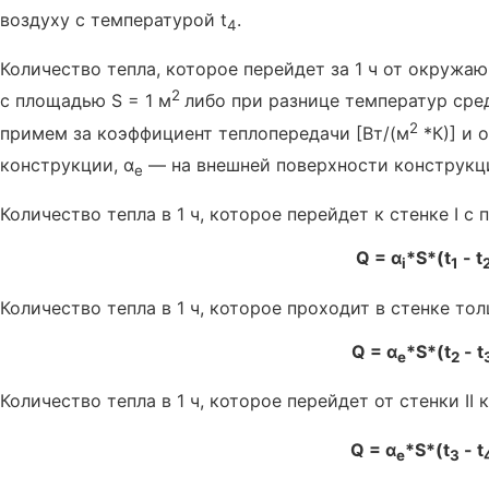
воздуху с температурой t
.
4
Количество тепла, которое перейдет за 1 ч от окруж
2
с площадью S = 1 м
либо при разнице температур сред
2
примем за коэффициент теплопередачи [Вт/(м
*К)] и 
конструкции, α
— на внешней поверхности конструкц
e
Количество тепла в 1 ч, которое перейдет к стенке I с
Q = α
*S*(t
- t
i
1
Количество тепла в 1 ч, которое проходит в стенке толщи
Q = α
*S*(t
- t
e
2
Количество тепла в 1 ч, которое перейдет от стенки II 
Q = α
*S*(t
- t
e
3