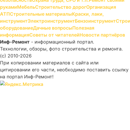
безопасность
Охрана труда, СРО и т.п.
Ремонт своими
руками
Мебель
Строительство дорог
Организация
АТП
Строительные материалы
Краски, лаки,
инструмент
Электроинструмент
Бензоинструмент
Строи
оборудование
Дачные вопросы
Полезная
информация
Советы от читателей
Новости партнёров
Инф-Ремонт
- информационный портал.
Технологии, обзоры, фото строительства и ремонта.
(c) 2010-2026
При копировании материалов с сайта или
цитировании его части, необходимо поставить ссылку
на портал Инф-Ремонт!