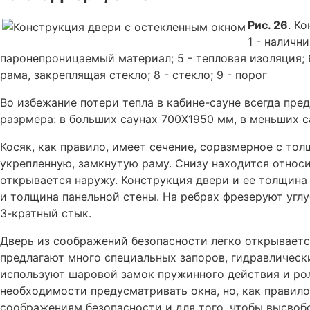
Рис. 26
. К
1 - налични
паронепроницаемый материал; 5 - тепловая изоляция; 6
рама, закреплящая стекло; 8 - стекло; 9 - порог
Во избежание потери тепла в кабине-сауне всегда пр
разpмера: в больших саунах 700X1950 мм, в меньших с
Косяк, как правило, имеет сечение, соразмерное с то
укрепленную, замкнутую раму. Снизу находится относи
открывается наружу. Конструкция двери и ее толщина
и толщина панельной стены. На ребрах фрезеруют угл
3-кратный стык.
Дверь из соображений безопасности легко открываетс
предлагают много специальных запоров, гидравлически
используют шаровой замок пружинного действия и рол
необходимости предусматривать окна, но, как правило
соображениям безопасности и для того, чтобы высвоб