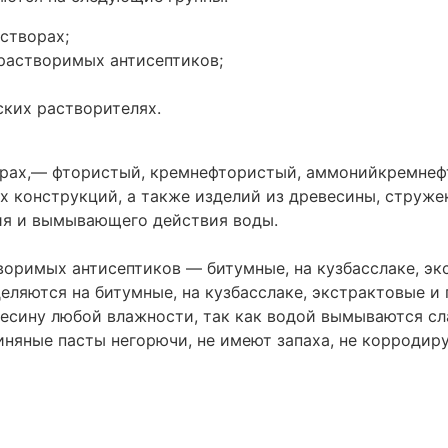
створах;
орастворимых антисептиков;
ских растворителях.
орах,— фтористый, кремнефтористый, аммонийкремнеф
 конструкций, а также изделий из древесины, стружек
ия и вымывающего действия воды.
воримых антисептиков — битумные, на кузбасслаке, э
ляются на битумные, на кузбасслаке, экстрактовые и 
весину любой влажности, так как водой вымываются сл
няные пасты негорючи, не имеют запаха, не корродирую