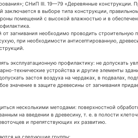
ования»; СНиП III. 19—79 «Деревянные конструкции. 
й заключается в выборе типа конструкции, правильно
тороны помещений с высокой влажностью и в обеспече
рофилактика
.
й от загнивания необходимо проводить
строительную 
сухую, при необходимости антисептированную, древес
струкций.
лять
эксплуатационную профилактику
: не допускать у
арно-технические устройства и другие элементы здан
допускать застоя воздуха на чердаках, в подвалах, по
бое значение в защите древесины от загнивания прида
иться несколькими методами: поверхностной обработ
нным на введении в древесину, т. е. в полости клето
евоточцев и препятствующих их развитию.
ляются на следующие группы: