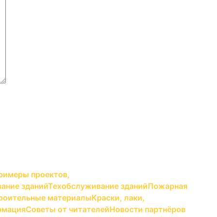
римеры проектов,
ание зданий
Техобслуживание зданий
Пожарная
роительные материалы
Краски, лаки,
рмация
Советы от читателей
Новости партнёров