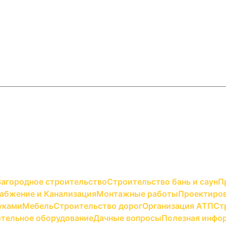
Загородное строительство
Строительство бань и саун
П
абжение и Канализация
Монтажные работы
Проектиров
уками
Мебель
Строительство дорог
Организация АТП
Ст
тельное оборудование
Дачные вопросы
Полезная инфо