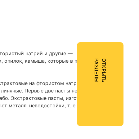
тористый натрий и другие —
, опилок, камыша, которые в период
Ы
О
Т
К
Р
Ы
Т
Ь
Р
А
З
Д
Е
Л
кстрактовые на фтористом натрии и другие—
глиняные. Первые две пасты не
або. Экстрактовые пасты, изготовляемые на
т металл, неводостойки, т. е. легко