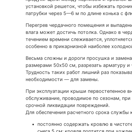
установкой решеток, чтобы избежать прони
патрубки через 5—6 м по длине конька с ф
Перегрев чердачного помещения и выпадени
влага может достичь потолка. Однако в чер
течением времени слеживается, уплотняется
особенно в прикарнизной наиболее холодно
Весьма сложны и дороги просушка и замена
размерами 50x50 см, разрезать арматуру и 
Трудность таких работ лишний раз показыва
необходимости — для замены.
При эксплуатации крыши первостепенное вн
обслуживание, проводимое по сезонам, при 
срочной ликвидации повреждений.
Для обеспечения расчетного срока службы 
постоянно содержать кровлю в чистоте
снега 5 см; кровля портится при хожде