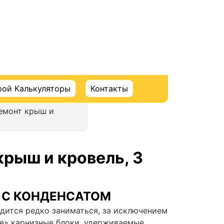
рой Калькуляторы
Контакты
ремонт крыш и
крыш и кровель, 3
 С КОНДЕНСАТОМ
дится редко заниматься, за исключением
е» карнизные блоки
, удерживаемые