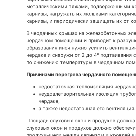
металлическими тяжами, подверженными кор
карнизы, нагружать их люльками категорич
карнизы, и периодически защищать их от к
В чердачных крышах на железобетонных эле
чердачном помещении и приводит к разруш
образования инея нужно усилить вентиляци
чердаке и снаружи от 2 до 4° подтаивания 
по снижению температуры в чердачном пом
Причинами перегрева чердачного помещени
недостаточная теплоизоляция чердачн
неудовлетворительная изоляция трубоп
чердаке,
а также недостаточная его вентиляция.
Площадь слуховых окон и продухов должна 
слуховых окон и продухов должно обеспечи
продухи-щели между карнизом и кровлей ши