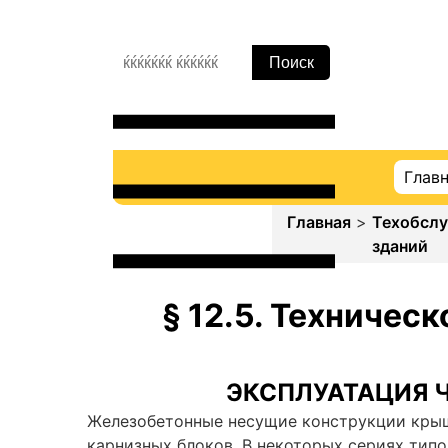
Глав
Главная
>
Техобсл
зданий
§ 12.5. Техничес
ЭКСПЛУАТАЦИЯ 
Железобетонные несущие конструкции крыш 
карнизных блоков. В некоторых сериях ти