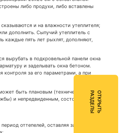
строены либо продухи, либо вставлены
 сказываются и на влажности утеплителя;
или дополнить. Сыпучий утеплитель с
ь каждые пять лет рыхлят, дополняют,
ся вырубать в подкровельной панели окна
 арматуру и заделывать окна бетоном.
я контроля за его параметрами, а при
 может быть плановым (техническое
Ы
О
Т
К
Р
Ы
Т
Ь
Р
А
З
Д
Е
Л
лужбы) и непредвиденным, состоящим в
в период оттепелей, оставляя защитный слой
а;