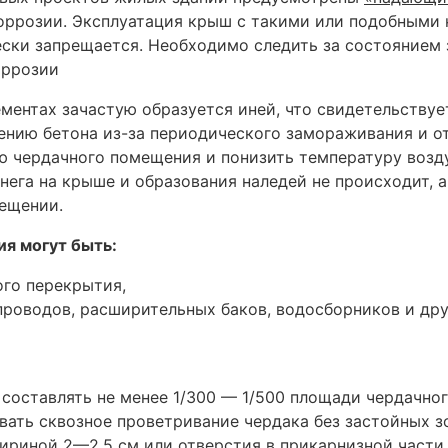
розии. Эксплуатация крыш с такими или подобными к
ески запрещается. Необходимо следить за состоянием
оррозии
ментах зачастую образуется иней, что свидетельствуе
ению бетона из-за периодического замораживания и о
ю чердачного помещения и понизить температуру возду
снега на крыше и образования наледей не происходит,
ещении.
я могут быть:
ого перекрытия,
роводов, расширительных баков, водосборников и дру
составлять не менее 1/300 — 1/500 площади чердачно
вать сквозное проветривание чердака без застойных 
риной 2—2,5 см или отверстия в прикарнизной части