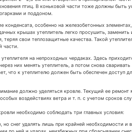
кновения птиц. В коньковой части тоже должны быть у
люгарками и поддоном.
е конденсата, особенно на железобетонных элементах,
дачных крышах утеплитель легко просушить, заменить 
, теряя свои теплозащитные качества. Такой утеплител
й части.
 утеплителя на непроходных чердаках. Здесь приходит
через них менять утеплитель, а потом снова сваривать
ет, что к утеплителю должен быть обеспечен доступ дл
имание должно уделяться кровле. Текущий ее ремонт
особых воздействиях ветра и т. п. с учетом сроков с
кровли необходимо соблюдать три главных условия:
, но снег удалять лишь при крайней необходимости и 
нии по ней и ударах, неизбежных при сбрасывании снег