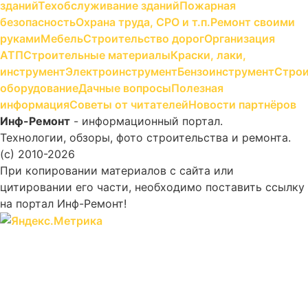
зданий
Техобслуживание зданий
Пожарная
безопасность
Охрана труда, СРО и т.п.
Ремонт своими
руками
Мебель
Строительство дорог
Организация
АТП
Строительные материалы
Краски, лаки,
инструмент
Электроинструмент
Бензоинструмент
Строи
оборудование
Дачные вопросы
Полезная
информация
Советы от читателей
Новости партнёров
Инф-Ремонт
- информационный портал.
Технологии, обзоры, фото строительства и ремонта.
(c) 2010-2026
При копировании материалов с сайта или
цитировании его части, необходимо поставить ссылку
на портал Инф-Ремонт!