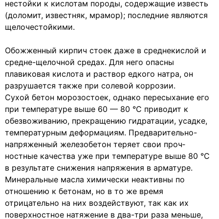
нестойки к кислотам породы, содержащие известь
(доломит, известняк, мрамор); последние являются
щелочестойкими.
Обожженный кирпич стоек даже в среднекислой и
средне-щелочной средах. Для него опасны
плавиковая кислота и рас­твор едкого натра, он
разрушается также при солевой кор­розии.
Сухой бетон морозостоек, однако пересыхание его
при тем­пературе выше 60 — 80 °С приводит к
обезвоживанию, прекра­щению гидратации, усадке,
температурным деформациям. Предварительно-
напряженный железобетон теряет свои проч­
ностные качества уже при температуре выше 80 °С
в резуль­тате снижения напряжения в арматуре.
Минеральные масла химически неактивны по
отношению к бетонам, но в то же время
отрицательно на них воздейст­вуют, так как их
поверхностное натяжение в два-три раза меньше,