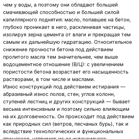
чем у воды, а поэтому они обладают большей
смачи­вающей способностью и большей силой
капиллярного поднятия: масло, попавшее на бетон,
глубоко проникает в него, раскли­нивая частицы,
изолируя зерна цемента от влаги и прекращая тем
самым их дальнейшую гидратацию. Относительное
сниже­ние прочности бетона под действием
пролитого масла тем зна­чительнее, чем выше
водоцементное отношение (В/Ц): с уве­личением
пористости бетона возрастает его насыщенность
рас­творами, в том числе и маслами.
Износ конструкций под действием истирания —
абразивный износ полов, стен, углов колонн,
ступеней лестниц и других конструкций — бывает
весьма интенсивным и поэтому сильно влияющим
на их долговечность. Он происходит под действием
как природных сил (ветров, песчаных бурь), так и
вследствие технологических и функциональных
процессов, например из-за интенсивного