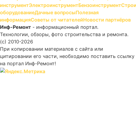
инструмент
Электроинструмент
Бензоинструмент
Строи
оборудование
Дачные вопросы
Полезная
информация
Советы от читателей
Новости партнёров
Инф-Ремонт
- информационный портал.
Технологии, обзоры, фото строительства и ремонта.
(c) 2010-2026
При копировании материалов с сайта или
цитировании его части, необходимо поставить ссылку
на портал Инф-Ремонт!