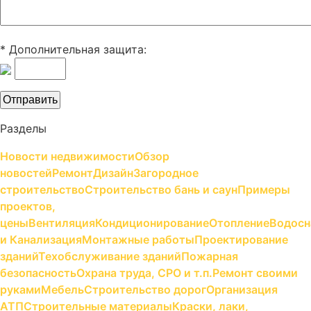
* Дополнительная защита:
Разделы
Новости недвижимости
Обзор
новостей
Ремонт
Дизайн
Загородное
строительство
Строительство бань и саун
Примеры
проектов,
цены
Вентиляция
Кондиционирование
Отопление
Водосн
и Канализация
Монтажные работы
Проектирование
зданий
Техобслуживание зданий
Пожарная
безопасность
Охрана труда, СРО и т.п.
Ремонт своими
руками
Мебель
Строительство дорог
Организация
АТП
Строительные материалы
Краски, лаки,