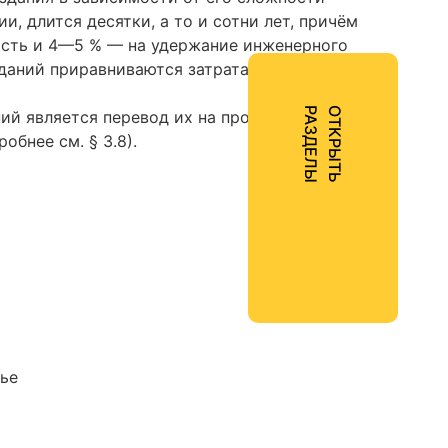
и, длится десятки, а то и сотни лет, причём
асть и 4—5 % — на удержание инженерного
зданий приравниваются затратам на их
Ы
О
Т
К
Р
Ы
Т
Ь
Р
А
З
Д
Е
Л
й является перевод их на проектную
бнее см. § 3.8).
тье