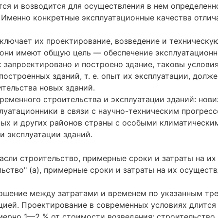
ся и возводится для осуществления в нем определенн
Именно конкретные эксплуатационные качества отлич
лючает их проектирование, возведение и техническую 
е они имеют общую цель — обеспечение эксплуатационн
 запроектировано и построено здание, таковы условия
остроенных зданий, т. е. опыт их эксплуатации, долже
тельства новых зданий.
еменного строительства и эксплуатации зданий: нови
атационники в связи с научно-техническим прогресс
ых и других районов страны с особыми климатически
и эксплуатации зданий.
ьство" (а), примерные сроки и затраты на их осуществ
тношение между затратами и временем по указанным т
цией. Проектирование в современных условиях длится
мерно 1—2 % от стоимости возведения; строительство 