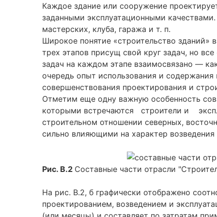
Каждое здание или сооружение проектирует
заданными эксплуатационными качествами. 
мастерских, клуба, гаража и т. п.
Широкое понятие «строительство зданий» вк
трех этапов присущ свой круг задач, но вс
задач на каждом этапе взаимосвязано — как
очередь опыт использования и содержания п
совершенствования проектирования и строи
Отметим еще одну важную особенность совр
которыми встречаются строители и эксплу
строительном отношении северных, восточн
сильно влияющими на характер возведения 
Рис. В.2
Составные части отрасли "Строител
На рис. В.2, б графически отображено соо
проектированием, возведением и эксплуата
(или месяцы) и составляет по затратам при