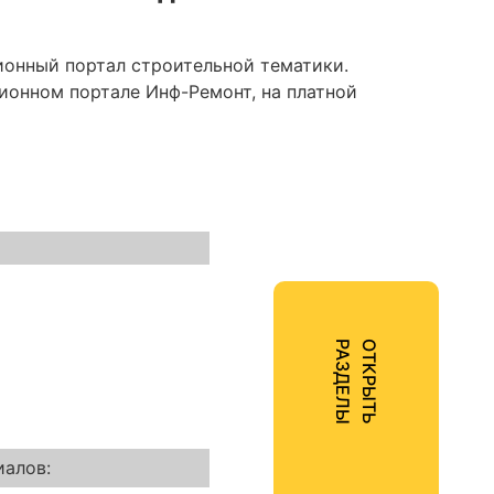
онный портал строительной тематики.
ионном портале Инф-Ремонт, на платной
Ы
О
Т
К
Р
Ы
Т
Ь
Р
А
З
Д
Е
Л
иалов: