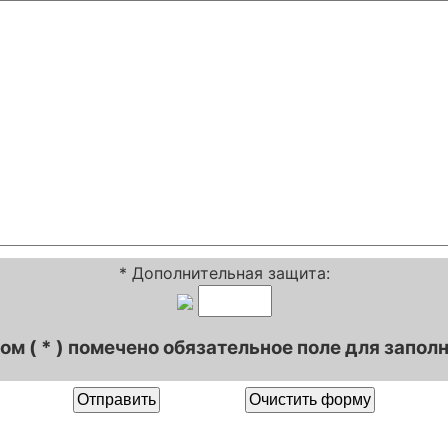
* Дополнительная защита:
ом (
*
) помечено обязательное поле для запол