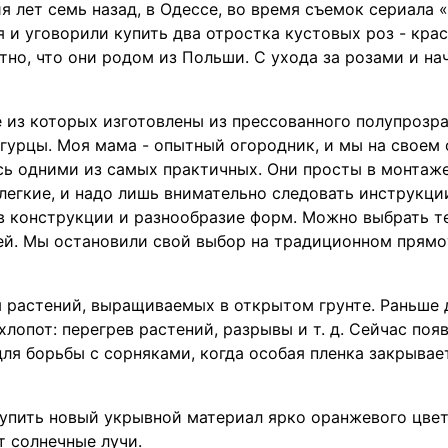
я лет семь назад, в Одессе, во время съемок сериала 
 и уговорили купить два отростка кустовых роз - крас
стно, что они родом из Польши. С ухода за розами и н
е из которых изготовлены из прессованного полупрозра
гурцы. Моя мама - опытный огородник, и мы на своем
сь одними из самых практичных. Они просты в монтаже
легкие, и надо лишь внимательно следовать инструкц
в конструкции и разнообразие форм. Можно выбрать т
шей. Мы остановили свой выбор на традиционном прямо
я растений, выращиваемых в открытом грунте. Раньше
хлопот: перегрев растений, разрывы и т. д. Сейчас по
для борьбы с сорняками, когда особая пленка закрывае
упить новый укрывной материал ярко оранжевого цвет
т солнечные лучи.