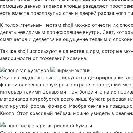
помощью данных экранов японцы разделяют пространс
есть вместе пресловутых стен и дверей распашного ти
К положительным чертам shoji можно отнести их спос
делать невидимым происходящее внутри. Свет, котор
смягчается и делается на ощущение теплым и спокойн
Так же shoji используют в качестве ширм, которые мо
зависимости от пожеланий хозяина.
Один из видов японского искусства декорирования эт
фонари особенно популярны в стране в последний мес
интерьер такими фонарями, тем более что на их прои
материалов потребуется всего лишь бумага рисовая и
или круглой формы фонарю. Изображение на традицио
Киото. Этот красивый пейзаж можно увидеть в реально
Одна из самых ярких японских традиций это чайная ц