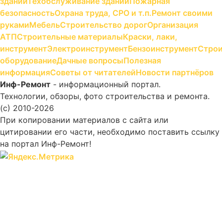
зданий
Техобслуживание зданий
Пожарная
безопасность
Охрана труда, СРО и т.п.
Ремонт своими
руками
Мебель
Строительство дорог
Организация
АТП
Строительные материалы
Краски, лаки,
инструмент
Электроинструмент
Бензоинструмент
Строи
оборудование
Дачные вопросы
Полезная
информация
Советы от читателей
Новости партнёров
Инф-Ремонт
- информационный портал.
Технологии, обзоры, фото строительства и ремонта.
(c) 2010-2026
При копировании материалов с сайта или
цитировании его части, необходимо поставить ссылку
на портал Инф-Ремонт!