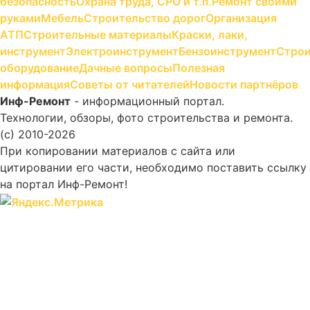
безопасность
Охрана труда, СРО и т.п.
Ремонт своими
руками
Мебель
Строительство дорог
Организация
АТП
Строительные материалы
Краски, лаки,
инструмент
Электроинструмент
Бензоинструмент
Строи
оборудование
Дачные вопросы
Полезная
информация
Советы от читателей
Новости партнёров
Инф-Ремонт
- информационный портал.
Технологии, обзоры, фото строительства и ремонта.
(c) 2010-2026
При копировании материалов с сайта или
цитировании его части, необходимо поставить ссылку
на портал Инф-Ремонт!