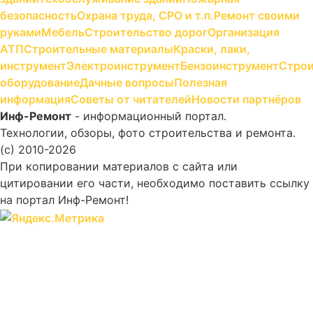
безопасность
Охрана труда, СРО и т.п.
Ремонт своими
руками
Мебель
Строительство дорог
Организация
АТП
Строительные материалы
Краски, лаки,
инструмент
Электроинструмент
Бензоинструмент
Строи
оборудование
Дачные вопросы
Полезная
информация
Советы от читателей
Новости партнёров
Инф-Ремонт
- информационный портал.
Технологии, обзоры, фото строительства и ремонта.
(c) 2010-2026
При копировании материалов с сайта или
цитировании его части, необходимо поставить ссылку
на портал Инф-Ремонт!