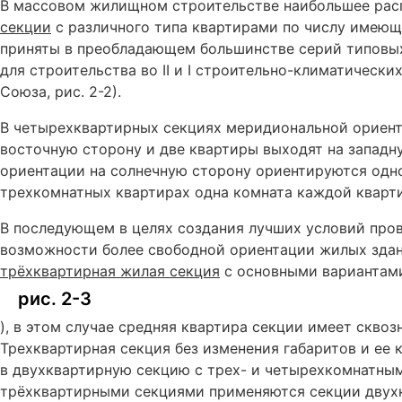
В массовом жилищном строительстве наибольшее рас
секции
с различного типа квартирами по числу имеющ
приняты в преобладающем большинстве серий типовы
для строительства во II и I строительно-климатически
Союза, рис. 2-2).
В четырехквартирных секциях меридиональной ориент
восточную сторону и две квартиры выходят на западн
ориентации на солнечную сторону ориентируются одн
трехкомнатных квартирах одна комната каждой кварт
В последующем в целях создания лучших условий про
возможности более свободной ориентации жилых зда
трёхквартирная жилая секция
с основными вариантам
рис. 2-3
), в этом случае средняя квартира секции имеет сквоз
Трехквартирная секция без изменения габаритов и ее
в двухквартирную секцию с трех- и четырехкомнатным
трёхквартирными секциями применяются секции двух