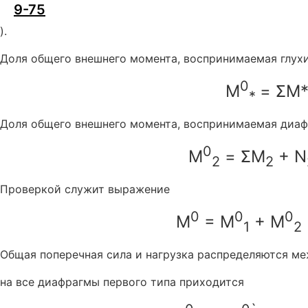
9-75
).
Доля общего внешнего момента, воспринимаемая глух
0
M
= ΣM*
*
Доля общего внешнего момента, воспринимаемая диаф
0
M
= ΣM
+ N
2
2
Проверкой служит выражение
0
0
0
M
= M
+ M
1
2
Общая поперечная сила и нагрузка распределяются м
на все диафрагмы первого типа приходится