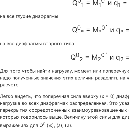
0
0`
Q
= M
и q
= 
1
1
1
на все глухие диафрагмы
0
0`
Q
= M
и q
=
*
*
*
на все диафрагмы второго типа
0
0`
Q
= M
и q
=
2
2
2
Для того чтобы найти нагрузку, момент или поперечну
надо полученные значения этих величин разделить на 
расчете.
Легко видеть, что поперечная сила вверху (х = 0) диаф
нагрузка во всех диафрагмах распределенная. Это ука
перекрытия сосредоточенных взаимоуравновешенных 
которых говорилось выше. Величину этой силы для диа
0
выражениях для Q
(ж), (з), (и).