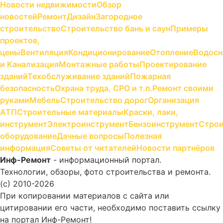
Новости недвижимости
Обзор
новостей
Ремонт
Дизайн
Загородное
строительство
Строительство бань и саун
Примеры
проектов,
цены
Вентиляция
Кондиционирование
Отопление
Водосн
и Канализация
Монтажные работы
Проектирование
зданий
Техобслуживание зданий
Пожарная
безопасность
Охрана труда, СРО и т.п.
Ремонт своими
руками
Мебель
Строительство дорог
Организация
АТП
Строительные материалы
Краски, лаки,
инструмент
Электроинструмент
Бензоинструмент
Строи
оборудование
Дачные вопросы
Полезная
информация
Советы от читателей
Новости партнёров
Инф-Ремонт
- информационный портал.
Технологии, обзоры, фото строительства и ремонта.
(c) 2010-2026
При копировании материалов с сайта или
цитировании его части, необходимо поставить ссылку
на портал Инф-Ремонт!