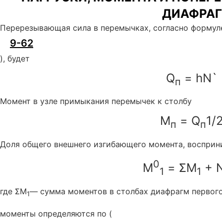
ДИАФРА
Перерезывающая сила в перемычках, согласно формуле
9-62
), будет
Q
= hN` 
п
Момент в узле примыкания перемычек к столбу
M
= Q
1/2
п
п
Доля общего внешнего изгибающего момента, восприн
0
M
= ΣM
+ 
1
1
где ΣM
— сумма моментов в столбах диафрагм первого
1
моменты определяются по (