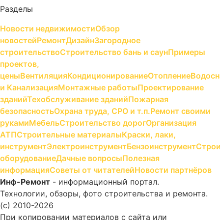
Разделы
Новости недвижимости
Обзор
новостей
Ремонт
Дизайн
Загородное
строительство
Строительство бань и саун
Примеры
проектов,
цены
Вентиляция
Кондиционирование
Отопление
Водосн
и Канализация
Монтажные работы
Проектирование
зданий
Техобслуживание зданий
Пожарная
безопасность
Охрана труда, СРО и т.п.
Ремонт своими
руками
Мебель
Строительство дорог
Организация
АТП
Строительные материалы
Краски, лаки,
инструмент
Электроинструмент
Бензоинструмент
Строи
оборудование
Дачные вопросы
Полезная
информация
Советы от читателей
Новости партнёров
Инф-Ремонт
- информационный портал.
Технологии, обзоры, фото строительства и ремонта.
(c) 2010-2026
При копировании материалов с сайта или