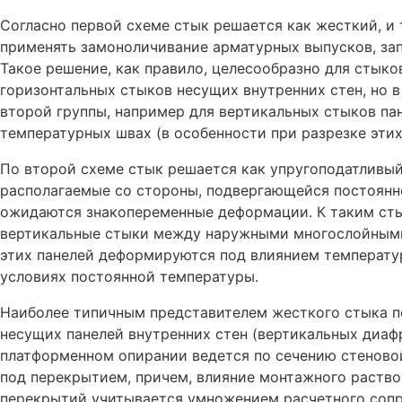
Согласно первой схеме стык решается как жесткий, и 
применять замоноличивание арматурных выпусков, зап
Такое решение, как правило, целесообразно для стыко
горизонтальных стыков несущих внутренних стен, но в
второй группы, например для вертикальных стыков па
температурных швах (в особенности при разрезке этих
По второй схеме стык решается как упругоподатливый,
располагаемые со стороны, подвергающейся постоянно
ожидаются знакопеременные деформации. К таким стык
вертикальные стыки между наружными многослойными
этих панелей деформируются под влиянием температур
условиях постоянной температуры.
Наиболее типичным представителем жесткого стыка п
несущих панелей внутренних стен (вертикальных диафр
платформенном опирании ведется по сечению стеново
под перекрытием, причем, влияние монтажного раство
перекрытий учитывается умножением расчетного сопр