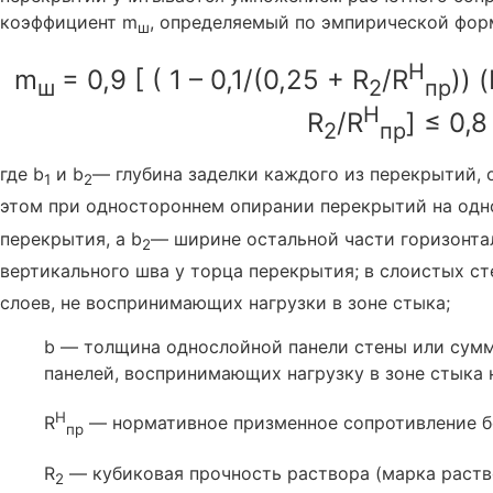
коэффициент m
, определяемый по эмпирической фор
ш
H
m
= 0,9 [ ( 1 – 0,1/(0,25 + R
/R
)) 
ш
2
пр
H
R
/R
] ≤ 0,8
2
пр
где b
и b
— глубина заделки каждого из перекрытий, 
1
2
этом при одностороннем опирании перекрытий на одн
перекрытия, а b
— ширине остальной части горизонта
2
вертикального шва у торца перекрытия; в слоистых ст
слоев, не воспринимающих нагрузки в зоне стыка;
b — толщина однослойной панели стены или сум
панелей, воспринимающих нагрузку в зоне стыка 
H
R
— нормативное призменное сопротивление бе
пр
R
— кубиковая прочность раствора (марка раств
2