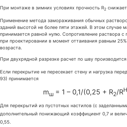
При монтаже в зимних условиях прочность R
снижаетс
2
Применение метода замораживания обычных растворов
зданий высотой не более пяти этажей. В этом случае 
принимается равной нулю. Сопротивление раствора с
при проектировании в момент оттаивания равным 25% 
возраста.
При двухрядной разрезке расчет по шву производится
Если перекрытие не пересекает стену и нагрузка пере
93) принимается
m
= 1 – 0,1/(0,25 + R
/R
ш
2
Для перекрытий из пустотных настилов (с заделанным
дополнительный понижающий коэффициент 0,7 и вели
0,55.