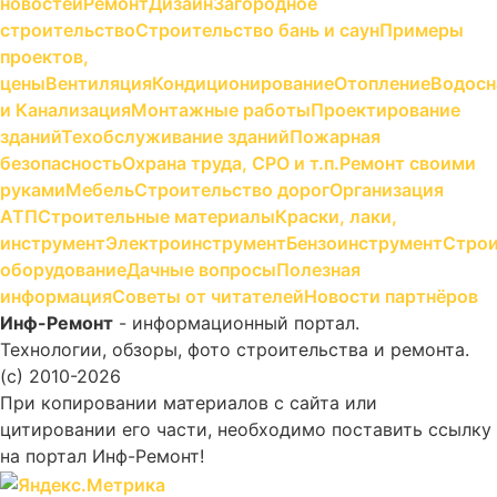
новостей
Ремонт
Дизайн
Загородное
строительство
Строительство бань и саун
Примеры
проектов,
цены
Вентиляция
Кондиционирование
Отопление
Водосн
и Канализация
Монтажные работы
Проектирование
зданий
Техобслуживание зданий
Пожарная
безопасность
Охрана труда, СРО и т.п.
Ремонт своими
руками
Мебель
Строительство дорог
Организация
АТП
Строительные материалы
Краски, лаки,
инструмент
Электроинструмент
Бензоинструмент
Строи
оборудование
Дачные вопросы
Полезная
информация
Советы от читателей
Новости партнёров
Инф-Ремонт
- информационный портал.
Технологии, обзоры, фото строительства и ремонта.
(c) 2010-2026
При копировании материалов с сайта или
цитировании его части, необходимо поставить ссылку
на портал Инф-Ремонт!