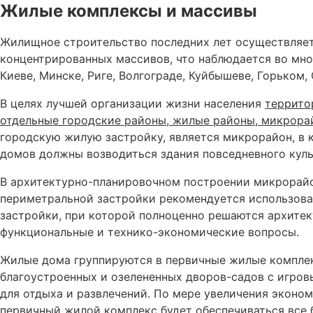
Жилые комплексы и массивы
Жилищное строительство последних лет осуществляет
концентрированных массивов, что наблюдается во мно
Киеве, Минске, Риге, Волгограде, Куйбышеве, Горьком,
В целях лучшей организации жизни населения
террито
отдельные городские районы, жилые районы, микрор
городскую жилую застройку, является микрорайон, в
домов должны возводиться здания повседневного кул
В архитектурно-планировочном построении микрорай
периметральной застройки рекомендуется использова
застройки, при которой полноценно решаются архитек
функциональные и технико-экономические вопросы.
Жилые дома группируются в первичные жилые комплек
благоустроенных и озелененных дворов-садов с игро
для отдыха и развлечений. По мере увеличения эконо
первичный жилой комплекс будет обеспечиваться все