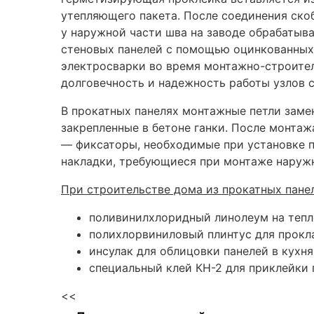
утепляющего пакета. После соединения ско
у наружной части шва на заводе обрабатыв
стеновых панелей с помощью оцинкованных н
электросварки во время монтажно-строител
долговечность и надежность работы узлов 
В прокатных панелях монтажные петли зам
закрепленные в бетоне ганки. После монта
— фиксаторы, необходимые при установке п
накладки, требующиеся при монтаже наружны
При строительстве дома из прокатных пане
поливинилхлоридный линолеум на тепло
полихлорвиниловый плинтус для прокла
инсулак для облицовки панелей в кухня
специальный клей КН-2 для приклейки 
<<