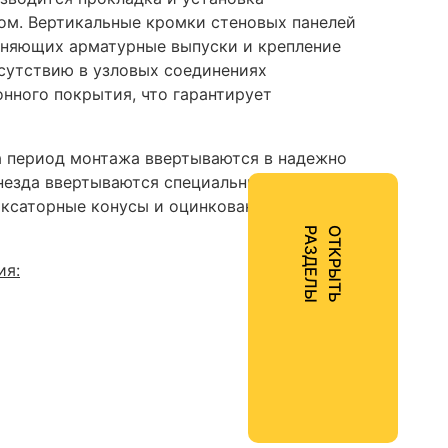
ом. Вертикальные кромки стеновых панелей
иняющих арматурные выпуски и крепление
тсутствию в узловых соединениях
нного покрытия, что гарантирует
а период монтажа ввертываются в надежно
гнезда ввертываются специальные шпильки
иксаторные конусы и оцинкованные болты и
Ы
О
Т
К
Р
Ы
Т
Ь
Р
А
З
Д
Е
Л
ия: