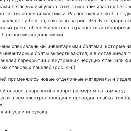
бами петлевых выпусков стык замоноличивается бетон
аются тиоколовой мастикой. Расположение скоб, соед
акладок и болтов, показано на рис. 6-5. Благодаря о
ьных работ обеспечивается сохранность антикоррозио
с болтовыми соединениями.
енены специальными инвентарными болтами, которые н
жа инвентарные болты вывертываются, а в оставшиеся 
анелей перекрытий и внутренних несущих стен, или ф
х стеновых панелей (рис. 4-6).
лей применялись новые отделочные материалы и издел
й основе, сваренный в ковры размером на комнату;
дки в нем электропроводки и проводов слабых токов;
х;
плинтуса и инсулака.