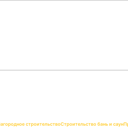
Загородное строительство
Строительство бань и саун
П