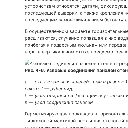
устройствам относятся: детали, фиксирую
последующей выверки, а также крепления 
последующим замоноличиванием бетоном а
В осуществленном варианте горизонтальные
расшиваются, случайно попавшая в них вода
прибегая к подвесным люлькам или передви
воды в вертикальном стыке предусмотрен к
Рис. 4-6. Узловые соединения панелей сте
а — стык стеновых панелей, план н разрез:
пакет; 7 — рубероид;
б — узлы опирания и фиксации внутренних 
в — узел соединения панелей
Герметизирующая прокладка в горизонтальн
тиоколовой мастикой верх и низ стеновой 
герметизирующая проклейка вставляется из