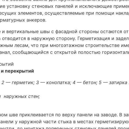
щие установку стеновых панелей и исключающие приме
несущих элементов, осуществляемые при помощи накла
рматурных анкеров.
 и вертикальные швы с фасадной стороны остаются от
 отводится в наружную сторону. Герметизация и задел
жным лесам, что при многоэтажном строительстве име
анал, сообщающийся с открытой полостью горизонтальн
н и перекрытий
 1, 2 — герметик; 3 — конопатка; 4 — бетон; 5 — зати
и наружных стен;
ом шве приклеивается по верху панели на заводе. В з
панели у наружной части стыка в местах герметизирую
нутри, до монтажа поперечных стеновых панелей прои