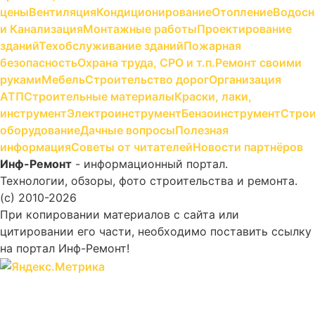
цены
Вентиляция
Кондиционирование
Отопление
Водосн
и Канализация
Монтажные работы
Проектирование
зданий
Техобслуживание зданий
Пожарная
безопасность
Охрана труда, СРО и т.п.
Ремонт своими
руками
Мебель
Строительство дорог
Организация
АТП
Строительные материалы
Краски, лаки,
инструмент
Электроинструмент
Бензоинструмент
Строи
оборудование
Дачные вопросы
Полезная
информация
Советы от читателей
Новости партнёров
Инф-Ремонт
- информационный портал.
Технологии, обзоры, фото строительства и ремонта.
(c) 2010-2026
При копировании материалов с сайта или
цитировании его части, необходимо поставить ссылку
на портал Инф-Ремонт!