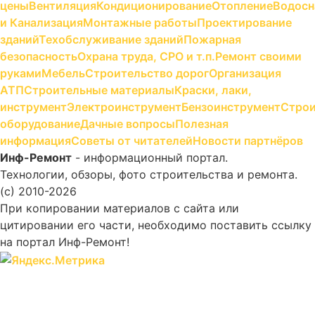
цены
Вентиляция
Кондиционирование
Отопление
Водосн
и Канализация
Монтажные работы
Проектирование
зданий
Техобслуживание зданий
Пожарная
безопасность
Охрана труда, СРО и т.п.
Ремонт своими
руками
Мебель
Строительство дорог
Организация
АТП
Строительные материалы
Краски, лаки,
инструмент
Электроинструмент
Бензоинструмент
Строи
оборудование
Дачные вопросы
Полезная
информация
Советы от читателей
Новости партнёров
Инф-Ремонт
- информационный портал.
Технологии, обзоры, фото строительства и ремонта.
(c) 2010-2026
При копировании материалов с сайта или
цитировании его части, необходимо поставить ссылку
на портал Инф-Ремонт!