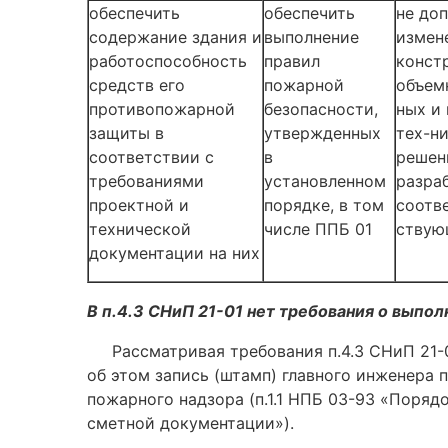
обеспечить
обеспечить
не до
содержание здания и
выполнение
измен
работоспособность
правил
конст
средств его
пожарной
объем
противопожарной
безопасности,
ных и
защиты в
утвержденных
тех-н
соответствии с
в
решен
требованиями
установленном
разра
проектной и
порядке, в том
соотв
технической
числе ППБ 01
ствую
документации на них
В п.4.3 СНиП 21-01 нет требования о выпол
Рассматривая требования п.4.3 СНиП 21-0
об этом запись (штамп) главного инженера 
пожарного надзора (п.1.1 НПБ 03-93 «Поря
сметной документации»).