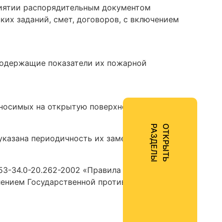
риятии распорядительным документом
ких заданий, смет, договоров, с включением
 содержащие показатели их пожарной
аносимых на открытую поверхность
Ы
О
Т
К
Р
Ы
Т
Ь
Р
А
З
Д
Е
Л
казана периодичность их замены или
53-34.0-20.262-2002 «Правила применения
влением Государственной противопожарной