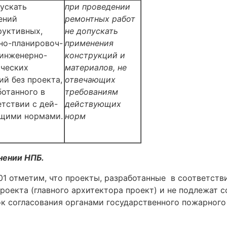
пускать
при проведении
ений
ремонтных работ
руктивных,
не допускать
но-планировоч-
применения
 инженерно-
конструкций и
ических
материалов, не
ий без проекта,
отвечающих
ботанного в
требованиям
етствии с дей-
действующих
щими нормами.
норм
нении НПБ.
1 отметим, что проекты, разработанные в соответст
проекта (главного архитектора проект) и не подлежат 
док согласования органами государственного пожарног