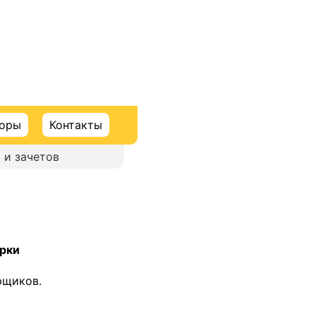
торы
Контакты
 и зачетов
ерки
рщиков.