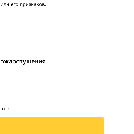
или его признаков.
 пожаротушения
атье