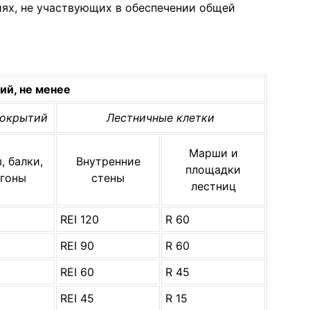
ях, не участвующих в обеспечении общей
ий, не менее
покрытий
Лестничные клетки
Марши и
 балки,
Внутренние
площадки
гоны
стены
лестниц
RЕI 120
R 60
RЕI 90
R 60
RЕI 60
R 45
RЕI 45
R 15