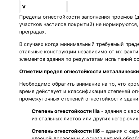
V
Пределы огнестойкости заполнения проемов (дв
участков настилов покрытий) не нормируются,
преградах.
В случаях когда минимальный требуемый предел
стальные конструкции независимо от их факти
элементов здания по результатам испытаний сост
Отметим предел огнестойкости металлических
Необходимо обратить внимание на то, что кро
время действует и классификация степеней огн
промежуточных степеней огнестойкости зданий III
Степень огнестойкости IIIа
- здания с ка
из стальных листов или других негорючи
Степень огнестойкости IIIб
– здания с кар
клееной древесины с огнезащитной обраб