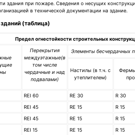
и здания при пожаре. Сведения о несущих конструкци
рганизацией в технической документации на здание.
зданий (таблица)
Предел огнестойкости строительных конструкц
Перекрытия
Элементы бесчердачных 
жные
междуэтажные(в
сущие
том числе
Настилы (в т.ч. с
Фермы,
ены
чердачные и над
утеплителем)
про
подвалами)
RЕI 60
RЕ 30
R 30
RЕI 45
RЕ 15
R 15
RЕI 45
RЕ 15
R 15
RЕI 15
RЕ 15
R 15