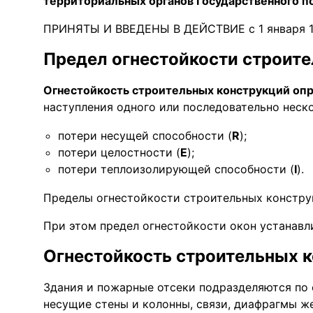
территориальных органов Государственного п
ПРИНЯТЫ И ВВЕДЕНЫ В ДЕЙСТВИЕ с 1 января 199
Предел огнестойкости строит
Огнестойкость строительных конструкций оп
наступления одного или последовательно неск
потери несущей способности (
R
);
потери целостности (
Е
);
потери теплоизолирующей способности (
I
).
Пределы огнестойкости строительных конструк
При этом предел огнестойкости окон устанавл
Огнестойкость строительных 
Здания и пожарные отсеки подразделяются по с
несущие стены и колонны, связи, диафрагмы же