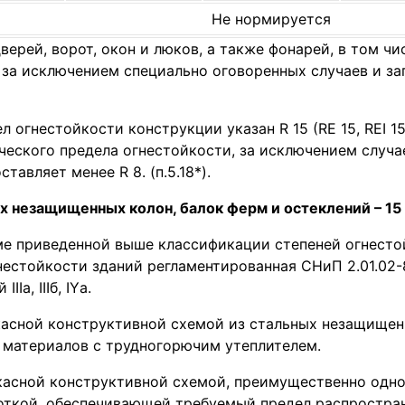
Не нормируется
ерей, ворот, окон и люков, а также фонарей, в том ч
 за исключением специально оговоренных случаев и з
 огнестойкости конструкции указан R 15 (RE 15, REI 
ческого предела огнестойкости, за исключением случа
авляет менее R 8. (п.5.18*).
 незащищенных колон, балок ферм и остеклений – 15 
ме приведенной выше классификации степеней огнесто
естойкости зданий регламентированная СНиП 2.01.02-8
а, IIIб, IYа.
ркасной конструктивной схемой из стальных незащище
х материалов с трудногорючим утеплителем.
касной конструктивной схемой, преимущественно одно
откой, обеспечивающей требуемый предел распростран