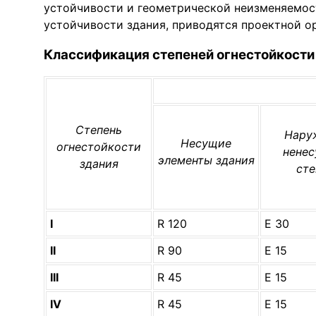
устойчивости и геометрической неизменяемост
устойчивости здания, приводятся проектной о
Классификация степеней огнестойкости 
Степень
Нару
Несущие
огнестойкости
нене
элементы здания
здания
ст
I
R 120
Е 30
II
R 90
Е 15
III
R 45
Е 15
IV
R 45
E 15