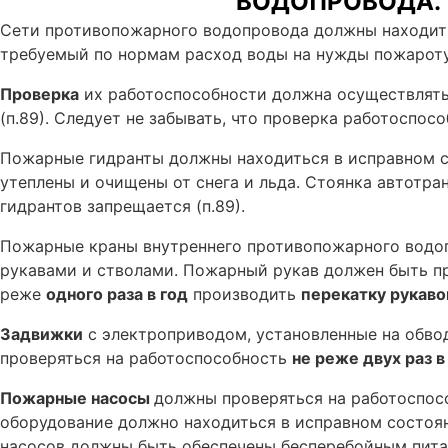
ВОДОПРОВОДА. 
Сети противопожарного водопровода должны находить
требуемый по нормам расход воды на нужды пожарот
Проверка
их работоспособности должна осуществлятьс
(п.89).
Следует не забывать, что проверка работоспосо
Пожарные гидранты должны находиться в исправном с
утеплены и очищены от снега и льда. Стоянка автотр
гидрантов запрещается (п.89).
Пожарные краны внутреннего противопожарного водо
рукавами и стволами. Пожарный рукав должен быть пр
реже
одного раза в год
производить
перекатку рукаво
Задвижки
с электроприводом, установленные на обво
проверяться на работоспособность
не реже двух раз в
Пожарные насосы
должны проверяться на работоспос
оборудование должно находиться в исправном состоян
насосов должны быть обеспечены бесперебойным питан