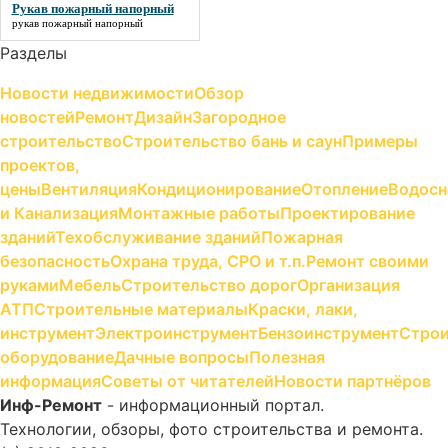
Рукав пожарный напорный
рукав пожарный напорный
Разделы
Новости недвижимости
Обзор
новостей
Ремонт
Дизайн
Загородное
строительство
Строительство бань и саун
Примеры
проектов,
цены
Вентиляция
Кондиционирование
Отопление
Водосн
и Канализация
Монтажные работы
Проектирование
зданий
Техобслуживание зданий
Пожарная
безопасность
Охрана труда, СРО и т.п.
Ремонт своими
руками
Мебель
Строительство дорог
Организация
АТП
Строительные материалы
Краски, лаки,
инструмент
Электроинструмент
Бензоинструмент
Строи
оборудование
Дачные вопросы
Полезная
информация
Советы от читателей
Новости партнёров
Инф-Ремонт
- информационный портал.
Технологии, обзоры, фото строительства и ремонта.