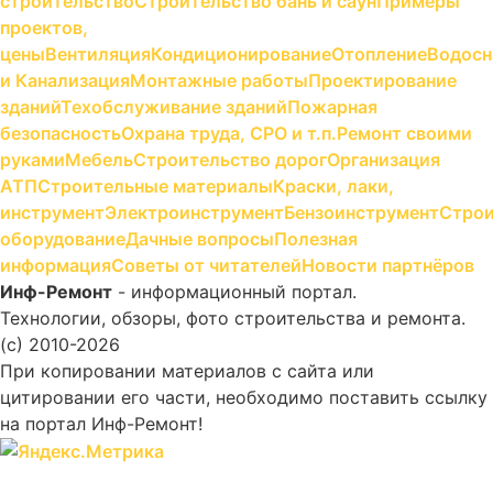
строительство
Строительство бань и саун
Примеры
проектов,
цены
Вентиляция
Кондиционирование
Отопление
Водосн
и Канализация
Монтажные работы
Проектирование
зданий
Техобслуживание зданий
Пожарная
безопасность
Охрана труда, СРО и т.п.
Ремонт своими
руками
Мебель
Строительство дорог
Организация
АТП
Строительные материалы
Краски, лаки,
инструмент
Электроинструмент
Бензоинструмент
Строи
оборудование
Дачные вопросы
Полезная
информация
Советы от читателей
Новости партнёров
Инф-Ремонт
- информационный портал.
Технологии, обзоры, фото строительства и ремонта.
(c) 2010-2026
При копировании материалов с сайта или
цитировании его части, необходимо поставить ссылку
на портал Инф-Ремонт!