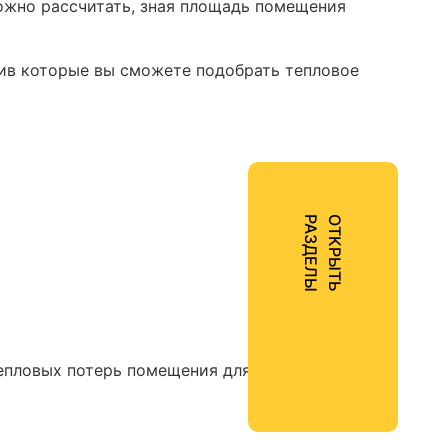
ожно рассчитать, зная площадь помещения
ив которые вы сможете подобрать тепловое
Ы
О
Т
К
Р
Ы
Т
Ь
Р
А
З
Д
Е
Л