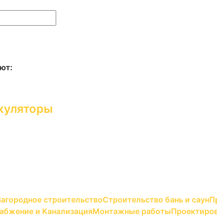
ют:
куляторы
Загородное строительство
Строительство бань и саун
П
абжение и Канализация
Монтажные работы
Проектиров