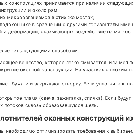
нных конструкциях принимается при наличии следующи
онструкции и около рам;
чих микроорганизмов в этих же местах;
 подоконнике в сравнении с другими горизонтальными
 и деформации, оказывающих воздействие на мягкост
деляется следующими способами:
асящее вещество, которое легко смывается, или мел п
крытие оконной конструкции. На участках с плохим пр
ист бумаги и закрывают створку. Если уплотнитель пло
ткрытое пламя (свеча, зажигалка, спичка). Если будут
х потоков сквозь образовавшуюся щель.
плотнителей оконных конструкций и
ены необходимо оптимизировать требования к выбирае