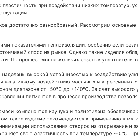
пластичность при воздействии низких температур, у
сплуатации.
ков достаточно разнообразный. Рассмотрим основные
ими показателями теплоизоляции, особенно если рези
стойчивый спрос на рынке. Однако такие изделия обл
ти. По прошествии нескольких сезонов уплотнитель т
ка наделены высокой устойчивостью к воздействию ул
ся негативному воздействию масляных и агрессивных 
рном диапазоне от -50°C до +140°C. За счет высокого
бавлении пигментов в процессе производства позволя
 смеси компонентов каучука и полиэтилена обеспечива
ом такое изделие рекомендуется к применению в мягк
 минимизации использования створок на открывание 
храняет свою эластичность при температуре -60°C. П