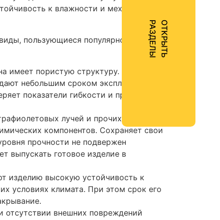
стойчивость к влажности и механическим
Ы
О
Т
К
Р
Ы
Т
Ь
Р
А
З
Д
Е
Л
 виды, пользующиеся популярностью на
на имеет пористую структуру. К тому
адают небольшим сроком эксплуатации и
еряет показатели гибкости и приобретает
ьтрафиолетовых лучей и прочих атмосферных
химических компонентов. Сохраняет свои
 уровня прочности не подвержен
ет выпускать готовое изделие в
ют изделию высокую устойчивость к
их условиях климата. При этом срок его
и закрывание.
ри отсутствии внешних повреждений