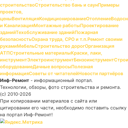
строительство
Строительство бань и саун
Примеры
проектов,
цены
Вентиляция
Кондиционирование
Отопление
Водосн
и Канализация
Монтажные работы
Проектирование
зданий
Техобслуживание зданий
Пожарная
безопасность
Охрана труда, СРО и т.п.
Ремонт своими
руками
Мебель
Строительство дорог
Организация
АТП
Строительные материалы
Краски, лаки,
инструмент
Электроинструмент
Бензоинструмент
Строи
оборудование
Дачные вопросы
Полезная
информация
Советы от читателей
Новости партнёров
Инф-Ремонт
- информационный портал.
Технологии, обзоры, фото строительства и ремонта.
(c) 2010-2026
При копировании материалов с сайта или
цитировании его части, необходимо поставить ссылку
на портал Инф-Ремонт!