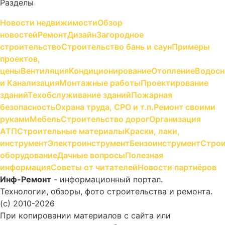
Разделы
Новости недвижимости
Обзор
новостей
Ремонт
Дизайн
Загородное
строительство
Строительство бань и саун
Примеры
проектов,
цены
Вентиляция
Кондиционирование
Отопление
Водосн
и Канализация
Монтажные работы
Проектирование
зданий
Техобслуживание зданий
Пожарная
безопасность
Охрана труда, СРО и т.п.
Ремонт своими
руками
Мебель
Строительство дорог
Организация
АТП
Строительные материалы
Краски, лаки,
инструмент
Электроинструмент
Бензоинструмент
Строи
оборудование
Дачные вопросы
Полезная
информация
Советы от читателей
Новости партнёров
Инф-Ремонт
- информационный портал.
Технологии, обзоры, фото строительства и ремонта.
(c) 2010-2026
При копировании материалов с сайта или