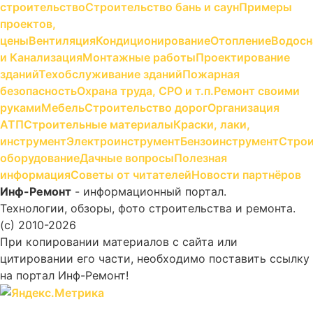
строительство
Строительство бань и саун
Примеры
проектов,
цены
Вентиляция
Кондиционирование
Отопление
Водосн
и Канализация
Монтажные работы
Проектирование
зданий
Техобслуживание зданий
Пожарная
безопасность
Охрана труда, СРО и т.п.
Ремонт своими
руками
Мебель
Строительство дорог
Организация
АТП
Строительные материалы
Краски, лаки,
инструмент
Электроинструмент
Бензоинструмент
Строи
оборудование
Дачные вопросы
Полезная
информация
Советы от читателей
Новости партнёров
Инф-Ремонт
- информационный портал.
Технологии, обзоры, фото строительства и ремонта.
(c) 2010-2026
При копировании материалов с сайта или
цитировании его части, необходимо поставить ссылку
на портал Инф-Ремонт!