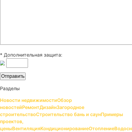
* Дополнительная защита:
Разделы
Новости недвижимости
Обзор
новостей
Ремонт
Дизайн
Загородное
строительство
Строительство бань и саун
Примеры
проектов,
цены
Вентиляция
Кондиционирование
Отопление
Водосн