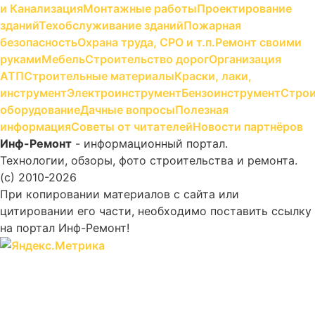
и Канализация
Монтажные работы
Проектирование
зданий
Техобслуживание зданий
Пожарная
безопасность
Охрана труда, СРО и т.п.
Ремонт своими
руками
Мебель
Строительство дорог
Организация
АТП
Строительные материалы
Краски, лаки,
инструмент
Электроинструмент
Бензоинструмент
Строи
оборудование
Дачные вопросы
Полезная
информация
Советы от читателей
Новости партнёров
Инф-Ремонт
- информационный портал.
Технологии, обзоры, фото строительства и ремонта.
(c) 2010-2026
При копировании материалов с сайта или
цитировании его части, необходимо поставить ссылку
на портал Инф-Ремонт!