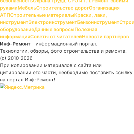
безопасность
Охрана труда, СРО и т.п.
Ремонт своими
руками
Мебель
Строительство дорог
Организация
АТП
Строительные материалы
Краски, лаки,
инструмент
Электроинструмент
Бензоинструмент
Строи
оборудование
Дачные вопросы
Полезная
информация
Советы от читателей
Новости партнёров
Инф-Ремонт
- информационный портал.
Технологии, обзоры, фото строительства и ремонта.
(c) 2010-2026
При копировании материалов с сайта или
цитировании его части, необходимо поставить ссылку
на портал Инф-Ремонт!