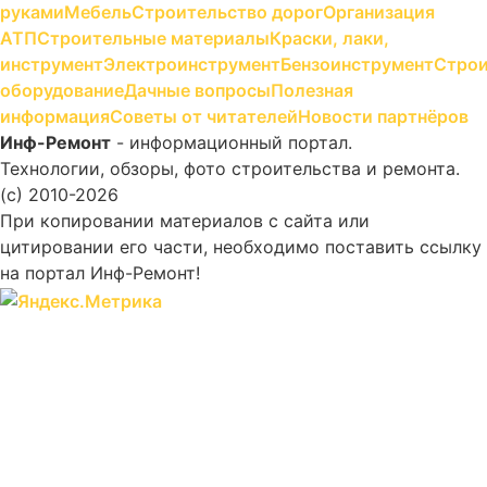
руками
Мебель
Строительство дорог
Организация
АТП
Строительные материалы
Краски, лаки,
инструмент
Электроинструмент
Бензоинструмент
Строи
оборудование
Дачные вопросы
Полезная
информация
Советы от читателей
Новости партнёров
Инф-Ремонт
- информационный портал.
Технологии, обзоры, фото строительства и ремонта.
(c) 2010-2026
При копировании материалов с сайта или
цитировании его части, необходимо поставить ссылку
на портал Инф-Ремонт!