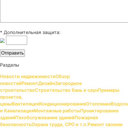
* Дополнительная защита:
Разделы
Новости недвижимости
Обзор
новостей
Ремонт
Дизайн
Загородное
строительство
Строительство бань и саун
Примеры
проектов,
цены
Вентиляция
Кондиционирование
Отопление
Водосн
и Канализация
Монтажные работы
Проектирование
зданий
Техобслуживание зданий
Пожарная
безопасность
Охрана труда, СРО и т.п.
Ремонт своими