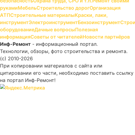
безопасность
Охрана труда, СРО и т.п.
Ремонт своими
руками
Мебель
Строительство дорог
Организация
АТП
Строительные материалы
Краски, лаки,
инструмент
Электроинструмент
Бензоинструмент
Строи
оборудование
Дачные вопросы
Полезная
информация
Советы от читателей
Новости партнёров
Инф-Ремонт
- информационный портал.
Технологии, обзоры, фото строительства и ремонта.
(c) 2010-2026
При копировании материалов с сайта или
цитировании его части, необходимо поставить ссылку
на портал Инф-Ремонт!