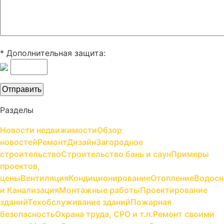
* Дополнительная защита:
Разделы
Новости недвижимости
Обзор
новостей
Ремонт
Дизайн
Загородное
строительство
Строительство бань и саун
Примеры
проектов,
цены
Вентиляция
Кондиционирование
Отопление
Водосн
и Канализация
Монтажные работы
Проектирование
зданий
Техобслуживание зданий
Пожарная
безопасность
Охрана труда, СРО и т.п.
Ремонт своими