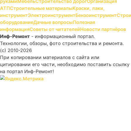
руками
Мебель
Строительство дорог
Организация
АТП
Строительные материалы
Краски, лаки,
инструмент
Электроинструмент
Бензоинструмент
Строи
оборудование
Дачные вопросы
Полезная
информация
Советы от читателей
Новости партнёров
Инф-Ремонт
- информационный портал.
Технологии, обзоры, фото строительства и ремонта.
(c) 2010-2026
При копировании материалов с сайта или
цитировании его части, необходимо поставить ссылку
на портал Инф-Ремонт!