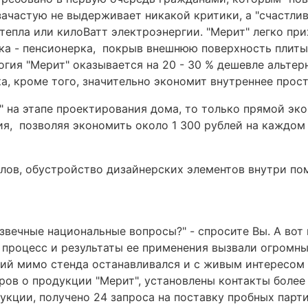
зачастую не выдерживает никакой критики, а "счастли
епла или килоВатт электроэнергии. "Мерит" легко при
бушка - пенсионерка, покрыв внешнюю поверхность пли
логия "Мерит" оказывается на 20 - 30 % дешевле альте
а, кроме того, значительно экономит внутреннее прос
" на этапе проектирования дома, то только прямой э
ия, позволяя экономить около 1 300 рублей на каждом
олов, обустройство дизайнерских элементов внутри п
извечные национальные вопросы?" - спросите Вы. А вот
процесс и результаты ее применения вызвали огромны
ший мимо стенда останавливался и с живым интересом
ов о продукции "Мерит", установлены контакты более
кции, получено 24 запроса на поставку пробных парт