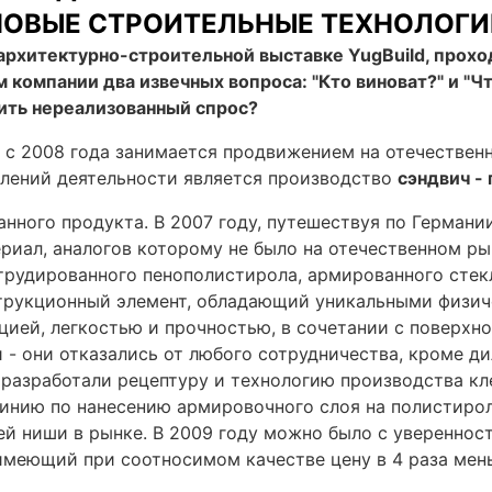
НОВЫЕ СТРОИТЕЛЬНЫЕ ТЕХНОЛОГИ
рхитектурно-строительной выставке YugBuild, проходи
компании два извечных вопроса: "Кто виноват?" и "Что
рить нереализованный спрос?
 с 2008 года занимается продвижением на отечестве
влений деятельности является производство
сэндвич -
анного продукта. В 2007 году, путешествуя по Германи
иал, аналогов которому не было на отечественном рын
кструдированного пенополистирола, армированного ст
нструкционный элемент, обладающий уникальными физи
цией, легкостью и прочностью, в сочетании с поверхно
 - они отказались от любого сотрудничества, кроме ди
разработали рецептуру и технологию производства кл
инию по нанесению армировочного слоя на полистирол
оей ниши в рынке. В 2009 году можно было с увереннос
 имеющий при соотносимом качестве цену в 4 раза мень