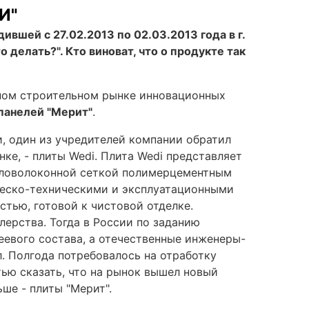
И"
вшей с 27.02.2013 по 02.03.2013 года в г.
 делать?". Кто виноват, что о продукте так
нном строительном рынке инновационных
 панелей "Мерит"
.
и, один из учредителей компании обратил
ке, - плиты Wedi. Плита Wedi представляет
екловолоконной сеткой полимерцементным
ческо-техническими и эксплуатационными
стью, готовой к чистовой отделке.
лерства. Тогда в России по заданию
еевого состава, а отечественные инженеры-
. Полгода потребовалось на отработку
тью сказать, что на рынок вышел новый
ше - плиты "Мерит".