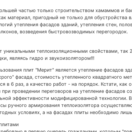
ольшей частью только строительством хамаммов и бас
ак материал, пригодный не только для обустройства в
огий утепления фасадов зданий, утепления стен, поло
алконов, возведения быстровозводимых перегородок.
ают уникальными теплоизоляционными свойствами, так
и, являясь гидро и звукоизолятором!!!
ования плит "Мерит" является утепление фасадов здан
рого" фасада, стоимость утепленного квадратного мет
 в 6 раз, а качество работ - на порядок. Кстати, как 
при проведении переговоров на утепление фасадов со
ьной эффективности модифицированной технологии. Ве
ссы ручного армирования теплоизолятора осуществляют
годных условиях, а на фасадах плиты необходимо лиш
ребовано в первую очередь гражданами, которым "пов