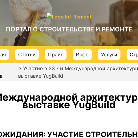
ПОРТАЛ О СТРОИТЕЛЬСТВЕ И РЕМОНТЕ
ная
Статьи
Прайс
Инфо
Услуги
Ст
> Участие в 23 - й Международной архитектур
в
выставке YugBuild
й Международной архитекту
выставке YugBuild
ОЖИДАНИЯ: УЧАСТИЕ СТРОИТЕЛЬ