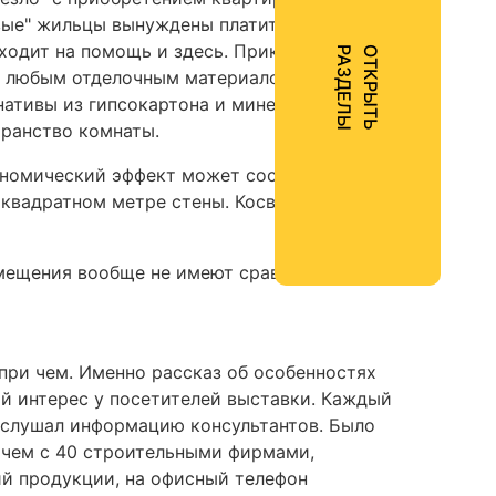
вые" жильцы вынуждены платить за
ходит на помощь и здесь. Приклеить панель
Ы
О
Т
К
Р
Ы
Т
Ь
Р
А
З
Д
Е
Л
ты любым отделочным материалом: обоями,
рнативы из гипсокартона и минеральной
транство комнаты.
кономический эффект может составить около
 квадратном метре стены. Косвенный эффект
омещения вообще не имеют сравнимой
 при чем. Именно рассказ об особенностях
й интерес у посетителей выставки. Каждый
 слушал информацию консультантов. Было
 чем с 40 строительными фирмами,
ий продукции, на офисный телефон