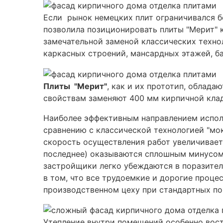
Если рынок немецких плит ограничивался б
позволила позиционировать плиты "Мерит" к
замечательной заменой классических технол
каркасных строений, мансардных этажей, б
Плиты "Мерит"
, как и их прототип, облад
свойствам заменяют 400 мм кирпичной кладк
Наиболее эффективным направлением использ
сравнению с классической технологией "мок
скорость осуществления работ увеличивается
последнее) оказываются сплошным минусом 
застройщики легко убеждаются в поразител
в том, что все трудоемкие и дорогие проце
производственном цеху при стандартных по
Утепление внутри помещений особенно вост