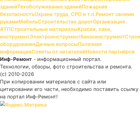
зданий
Техобслуживание зданий
Пожарная
безопасность
Охрана труда, СРО и т.п.
Ремонт своими
руками
Мебель
Строительство дорог
Организация
АТП
Строительные материалы
Краски, лаки,
инструмент
Электроинструмент
Бензоинструмент
Строи
оборудование
Дачные вопросы
Полезная
информация
Советы от читателей
Новости партнёров
Инф-Ремонт
- информационный портал.
Технологии, обзоры, фото строительства и ремонта.
(c) 2010-2026
При копировании материалов с сайта или
цитировании его части, необходимо поставить ссылку
на портал Инф-Ремонт!