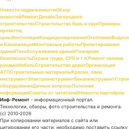
Новости недвижимости
Обзор
новостей
Ремонт
Дизайн
Загородное
строительство
Строительство бань и саун
Примеры
проектов,
цены
Вентиляция
Кондиционирование
Отопление
Водосн
и Канализация
Монтажные работы
Проектирование
зданий
Техобслуживание зданий
Пожарная
безопасность
Охрана труда, СРО и т.п.
Ремонт своими
руками
Мебель
Строительство дорог
Организация
АТП
Строительные материалы
Краски, лаки,
инструмент
Электроинструмент
Бензоинструмент
Строи
оборудование
Дачные вопросы
Полезная
информация
Советы от читателей
Новости партнёров
Инф-Ремонт
- информационный портал.
Технологии, обзоры, фото строительства и ремонта.
(c) 2010-2026
При копировании материалов с сайта или
цитировании его части, необходимо поставить ссылку