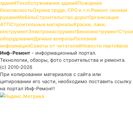
зданий
Техобслуживание зданий
Пожарная
безопасность
Охрана труда, СРО и т.п.
Ремонт своими
руками
Мебель
Строительство дорог
Организация
АТП
Строительные материалы
Краски, лаки,
инструмент
Электроинструмент
Бензоинструмент
Строи
оборудование
Дачные вопросы
Полезная
информация
Советы от читателей
Новости партнёров
Инф-Ремонт
- информационный портал.
Технологии, обзоры, фото строительства и ремонта.
(c) 2010-2026
При копировании материалов с сайта или
цитировании его части, необходимо поставить ссылку
на портал Инф-Ремонт!