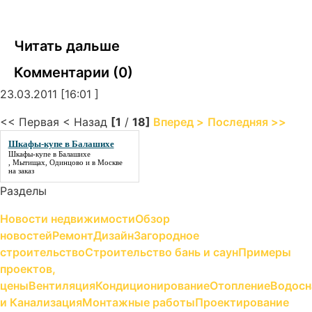
Читать дальше
Комментарии (0)
23.03.2011 [16:01 ]
<< Первая < Назад
[1
/
18]
Вперед >
Последняя >>
Шкафы-купе в Балашихе
Шкафы-купе в Балашихе
, Мытищах, Одинцово и в Москве
на заказ
Разделы
Новости недвижимости
Обзор
новостей
Ремонт
Дизайн
Загородное
строительство
Строительство бань и саун
Примеры
проектов,
цены
Вентиляция
Кондиционирование
Отопление
Водосн
и Канализация
Монтажные работы
Проектирование