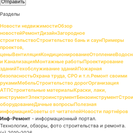
Разделы
Новости недвижимости
Обзор
новостей
Ремонт
Дизайн
Загородное
строительство
Строительство бань и саун
Примеры
проектов,
цены
Вентиляция
Кондиционирование
Отопление
Водосн
и Канализация
Монтажные работы
Проектирование
зданий
Техобслуживание зданий
Пожарная
безопасность
Охрана труда, СРО и т.п.
Ремонт своими
руками
Мебель
Строительство дорог
Организация
АТП
Строительные материалы
Краски, лаки,
инструмент
Электроинструмент
Бензоинструмент
Строи
оборудование
Дачные вопросы
Полезная
информация
Советы от читателей
Новости партнёров
Инф-Ремонт
- информационный портал.
Технологии, обзоры, фото строительства и ремонта.
(c) 2010-2026