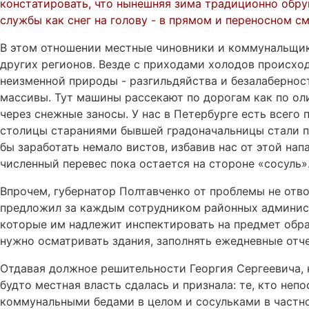
констатировать, что нынешняя зима традиционно обр
службы как снег на голову - в прямом и переносном с
В этом отношении местные чиновники и коммунальщики
других регионов. Везде с приходами холодов происхо
неизменной природы - разгильдяйства и безалабернос
массивы. Тут машины рассекают по дорогам как по ол
через снежные заносы. У нас в Петербурге есть всего
столицы стараниями бывшей градоначальницы стали п
бы заработать немало вистов, избавив нас от этой нап
численный перевес пока остается на стороне «сосуль»
Впрочем, губернатор Полтавченко от проблемы не отв
предложил за каждым сотрудником районных админист
которые им надлежит инспектировать на предмет обр
нужно осматривать здания, заполнять ежедневные отч
Отдавая должное решительности Георгия Сергеевича, не
будто местная власть сдалась и признала: те, кто не
коммунальными бедами в целом и сосульками в частно