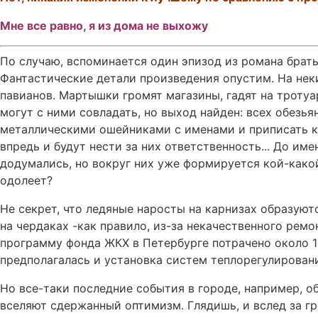
Мне все равно, я из дома не выхожу
По случаю, вспоминается один эпизод из романа брат
Фантастические детали произведения опустим. На не
павианов. Мартышки громят магазины, гадят на тротуа
могут с ними совладать, но выход найден: всех обезья
металлическими ошейниками с именами и приписать к
впредь и будут нести за них ответственность... До име
додумались, но вокруг них уже формируется кой-како
одолеет?
Не секрет, что ледяные наросты на карнизах образую
на чердаках -как правило, из-за некачественного рем
программу фонда ЖКХ в Петербурге потрачено около 1
предполагалась и установка систем теплорегулировани
Но все-таки последние события в городе, например, 
вселяют сдержанный оптимизм. Глядишь, и вслед за г