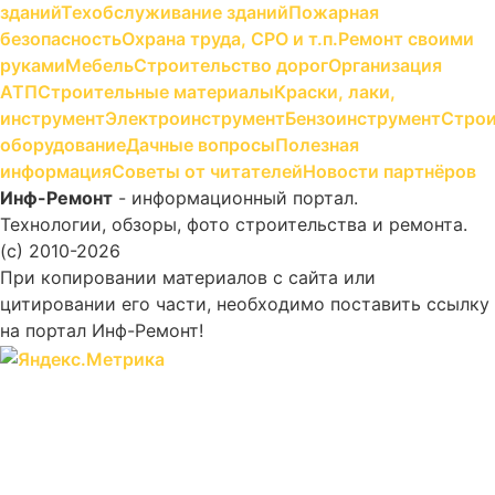
зданий
Техобслуживание зданий
Пожарная
безопасность
Охрана труда, СРО и т.п.
Ремонт своими
руками
Мебель
Строительство дорог
Организация
АТП
Строительные материалы
Краски, лаки,
инструмент
Электроинструмент
Бензоинструмент
Строи
оборудование
Дачные вопросы
Полезная
информация
Советы от читателей
Новости партнёров
Инф-Ремонт
- информационный портал.
Технологии, обзоры, фото строительства и ремонта.
(c) 2010-2026
При копировании материалов с сайта или
цитировании его части, необходимо поставить ссылку
на портал Инф-Ремонт!