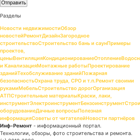
Разделы
Новости недвижимости
Обзор
новостей
Ремонт
Дизайн
Загородное
строительство
Строительство бань и саун
Примеры
проектов,
цены
Вентиляция
Кондиционирование
Отопление
Водосн
и Канализация
Монтажные работы
Проектирование
зданий
Техобслуживание зданий
Пожарная
безопасность
Охрана труда, СРО и т.п.
Ремонт своими
руками
Мебель
Строительство дорог
Организация
АТП
Строительные материалы
Краски, лаки,
инструмент
Электроинструмент
Бензоинструмент
Строи
оборудование
Дачные вопросы
Полезная
информация
Советы от читателей
Новости партнёров
Инф-Ремонт
- информационный портал.
Технологии, обзоры, фото строительства и ремонта.