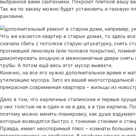
выбранной вами сантехники. Покроют плиткой вашу ва
Так же по заказу можно будет установить и газовую п
раковине.
Что же касается квартир в старых домах, то здесь вс
сначала сбить с потолков старую штукатурку, снять с
прогнивший линолеум (или половое покрытие), поменя
демонтировать входную и межкомнатные двери снять 
трубы. А потом ещё весь этот мусор вывезти.
Конечно, на все это нужно дополнительное время и м
утилизацию мусора. Зато из вашей многострадальной
прекрасная современная квартира – жильцы из новос
Дело в том, что кирпичные сталинские и первые хрущ
у них толстые не в один и не в два, а в три кирпича.
поэтому можно менять планировку, как душе вздумаетс
которые возводятся быстро с тонкими стенами и ста
Правда, имеет неоспоримый плюс – комнаты большие и
перепланировка не требуются. В крайнем случае инди