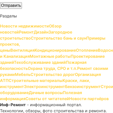
Разделы
Новости недвижимости
Обзор
новостей
Ремонт
Дизайн
Загородное
строительство
Строительство бань и саун
Примеры
проектов,
цены
Вентиляция
Кондиционирование
Отопление
Водосн
и Канализация
Монтажные работы
Проектирование
зданий
Техобслуживание зданий
Пожарная
безопасность
Охрана труда, СРО и т.п.
Ремонт своими
руками
Мебель
Строительство дорог
Организация
АТП
Строительные материалы
Краски, лаки,
инструмент
Электроинструмент
Бензоинструмент
Строи
оборудование
Дачные вопросы
Полезная
информация
Советы от читателей
Новости партнёров
Инф-Ремонт
- информационный портал.
Технологии, обзоры, фото строительства и ремонта.