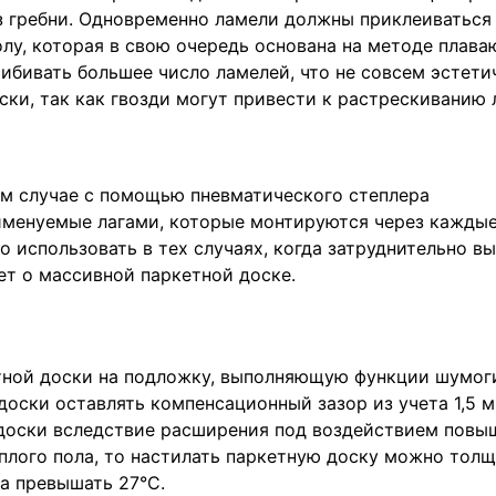
 гребни. Одновременно ламели должны приклеиваться к
лу, которая в свою очередь основана на методе плава
рибивать большее число ламелей, что не совсем эстети
ки, так как гвозди могут привести к растрескиванию 
именуемые лагами, которые монтируются через каждые
 использовать в тех случаях, когда затруднительно в
ет о массивной паркетной доске.
тной доски на подложку, выполняющую функции шумог
доски оставлять компенсационный зазор из учета 1,5
доски вследствие расширения под воздействием повы
плого пола, то настилать паркетную доску можно толщи
а превышать 27°С.