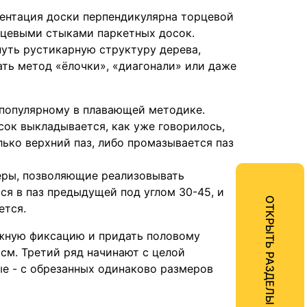
иентация доски перпендикулярна торцевой
орцевыми стыками паркетных досок.
нуть рустикарную структуру дерева,
ать метод «ёлочки», «диагонали» или даже
 популярному в плавающей методике.
сок выкладывается, как уже говорилось,
лько верхний паз, либо промазывается паз
меры, позволяющие реализовывать
я в паз предыдущей под углом 30-45, и
ОТКРЫТЬ РАЗДЕЛЫ
ется.
жную фиксацию и придать половому
 см. Третий ряд начинают с целой
ые - с обрезанных одинаково размеров