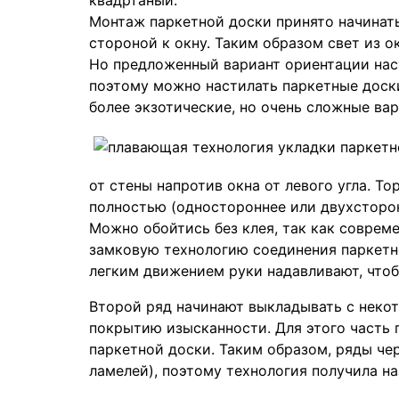
квадртаный.
Монтаж паркетной доски принято начинать
стороной к окну. Таким образом свет из 
Но предложенный вариант ориентации наст
поэтому можно настилать паркетные доски
более экзотические, но очень сложные ва
от стены напротив окна от левого угла. Т
полностью (одностороннее или двухсторон
Можно обойтись без клея, так как совре
замковую технологию соединения паркетно
легким движением руки надавливают, чтобы
Второй ряд начинают выкладывать с неко
покрытию изысканности. Для этого часть п
паркетной доски. Таким образом, ряды че
ламелей), поэтому технология получила н