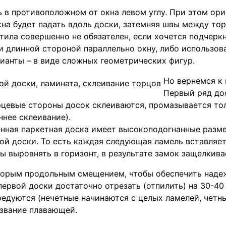
 в противоположном от окна левом углу. При этом ор
окна будет падать вдоль доски, затемняя швы между т
ила совершенно не обязателен, если хочется подчерк
 длинной стороной параллельно окну, либо использов
рианты – в виде сложных геометрических фигур.
Но вернемся к
Первый ряд до
орцевые стороны досок склеиваются, промазывается то
нее склеивание).
менная паркетная доска имеет высокоподогнанные раз
й доски. То есть каждая следующая ламель вставляетс
 выровнять в горизонт, в результате замок защелкива
торым продольным смещением, чтобы обеспечить наде
ервой доски достаточно отрезать (отпилить) на 30-40
редуются (нечетные начинаются с целых ламелей, четн
азвание плавающей.