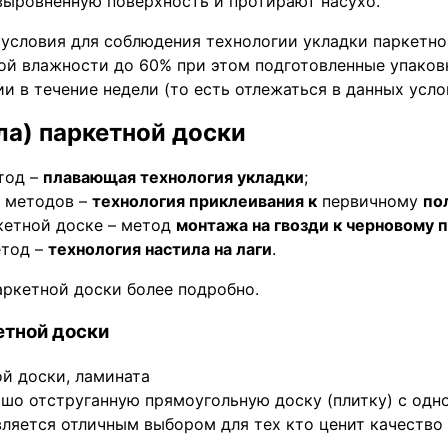
выровненную поверхность и протирают насухо.
условия для соблюдения технологии укладки паркетно
ой влажности до 60% при этом подготовленные упаков
в течение недели (то есть отлежаться в данных усло
ла) паркетной доски
тод –
плавающая технология укладки
;
х методов –
технология приклеивания к
первичному
по
кетной доске – метод
монтажа на гвозди к черновому 
етод –
технология настила на лаги
.
аркетной доски более подробно.
етной доски
ошо отструганную прямоугольную доску (плитку) с од
является отличным выбором для тех кто ценит качество 