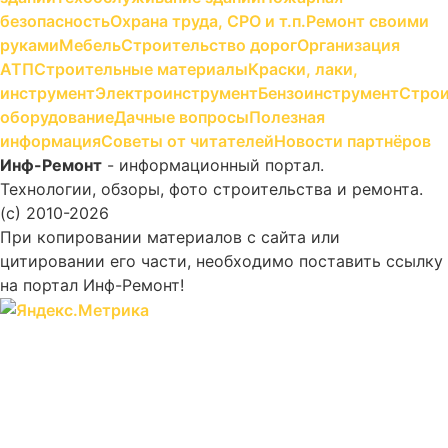
безопасность
Охрана труда, СРО и т.п.
Ремонт своими
руками
Мебель
Строительство дорог
Организация
АТП
Строительные материалы
Краски, лаки,
инструмент
Электроинструмент
Бензоинструмент
Строи
оборудование
Дачные вопросы
Полезная
информация
Советы от читателей
Новости партнёров
Инф-Ремонт
- информационный портал.
Технологии, обзоры, фото строительства и ремонта.
(c) 2010-2026
При копировании материалов с сайта или
цитировании его части, необходимо поставить ссылку
на портал Инф-Ремонт!