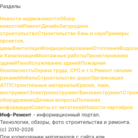
Разделы
Новости недвижимости
Обзор
новостей
Ремонт
Дизайн
Загородное
строительство
Строительство бань и саун
Примеры
проектов,
цены
Вентиляция
Кондиционирование
Отопление
Водосн
и Канализация
Монтажные работы
Проектирование
зданий
Техобслуживание зданий
Пожарная
безопасность
Охрана труда, СРО и т.п.
Ремонт своими
руками
Мебель
Строительство дорог
Организация
АТП
Строительные материалы
Краски, лаки,
инструмент
Электроинструмент
Бензоинструмент
Строи
оборудование
Дачные вопросы
Полезная
информация
Советы от читателей
Новости партнёров
Инф-Ремонт
- информационный портал.
Технологии, обзоры, фото строительства и ремонта.
(c) 2010-2026
При копировании материалов с сайта или