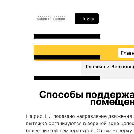
Глав
Главная
>
Вентиля
Способы поддержан
помещени
На рис. III.1 показано направление движен
вытяжка организуются в верхней зоне целе
более низкой температурой. Схема «сверху