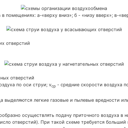
помещениях: а-«верху вниз»; б - «низу вверх»; в-«верх
их отверстий
ьных отверстий
оздуха по оси струи; v
- средние скорости воздуха п
ср
гда выделяются легкие газовые и пылевые вредности ил
ообразно осуществлять подачу приточного воздуха в
 число отверстий). При такой схеме требуется больши