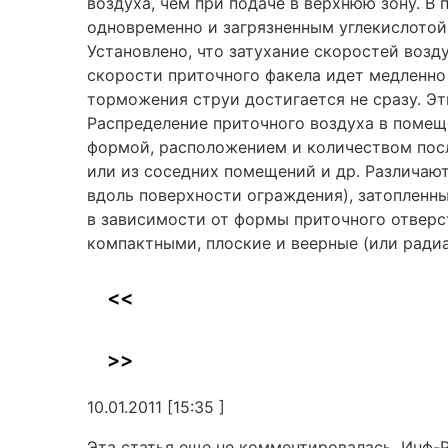
воздуха, чем при подаче в верхнюю зону. 
одновременно и загрязненным углекислотой,
Установлено, что затухание скоростей возду
скорости приточного факела идет медленно (
торможения струи достигается не сразу. Э
Распределение приточного воздуха в помещ
формой, расположением и количеством посл
или из соседних помещений и др. Различаю
вдоль поверхности ограждения), затопленны
в зависимости от формы приточного отверст
компактными, плоские и веерные (или ради
<<
>>
10.01.2011 [15:35 ]
Эта статья еще не комментировалась. Инф-