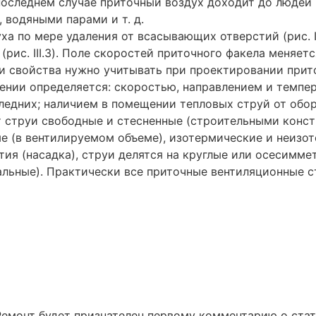
В последнем случае приточный воздух доходит до люде
 водяными парами и т. д.
ха по мере удаления от всасывающих отверстий (рис. I
рис. III.3). Поле скоростей приточного факела меняетс
ти свойства нужно учитывать при проектировании прит
ении определяется: скоростью, направлением и темпер
едних; наличием в помещении тепловых струй от обо
т струи свободные и стесненные (строительными конс
е (в вентилируемом объеме), изотермические и неизо
ия (насадка), струи делятся на круглые или осесимме
альные). Практически все приточные вентиляционные с
Ремонт будет признателен первому комментарию о ста