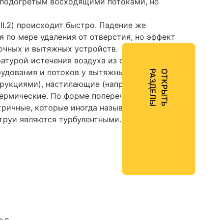
й подогретым восходящими потоками, но
II.2) происходит быстро. Падение же
я по мере удаления от отверстия, но эффект
очных и вытяжных устройств.
атурой истечения воздуха из отверстий;
рудования и потоков у вытяжных отверстий
Ы
О
Т
К
Р
Ы
Т
Ь
Р
А
З
Д
Е
Л
трукциями), настилающие (направленные
термические. По форме поперечного сечения,
тричные, которые иногда называют
труи являются турбулентными.
тье