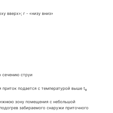
у вверх»; г - «низу вниз»
о сечению струи
и приток подается с температурой выше t
в
 нижнюю зону помещения с небольшой
й подогрев забираемого снаружи приточного