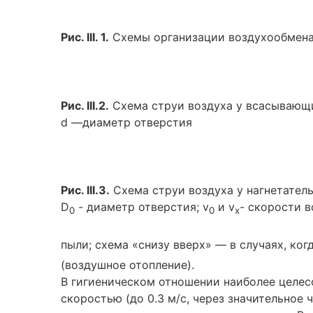
Рис. III. 1.
Схемы организации воздухообмена в 
Рис. III.2.
Схема струи воздуха у всасывающ
d —диаметр отверстия
Рис. III.З.
Схема струи воздуха у нагнетател
D
- диаметр отверстия; v
и v
- скорости в
0
0
x
пыли; схема «снизу вверх» — в случаях, ко
(воздушное отопление).
В гигиеническом отношении наиболее целес
скоростью (до 0.3 м/с, через значительное